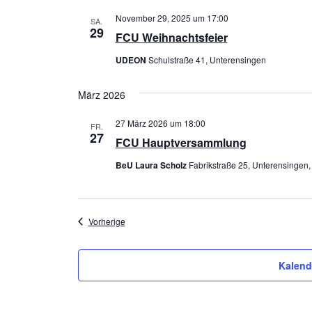
t
November 29, 2025 um 17:00
SA.
29
u
FCU Weihnachtsfeier
m
UDEON
Schulstraße 41, Unterensingen
w
ä
März 2026
h
27 März 2026 um 18:00
l
FR.
27
FCU Hauptversammlung
e
n
BeU Laura Scholz
Fabrikstraße 25, Unterensingen
.
Veranstaltungen
Vorherige
Kalend