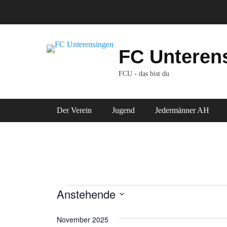
Zum
Inhalt
springen
FC Unteren
FCU - das bist du
Primäres Menü
Der Verein
Jugend
Jedermänner AH
Anstehende
Veranstaltungen
D
November 2025
a